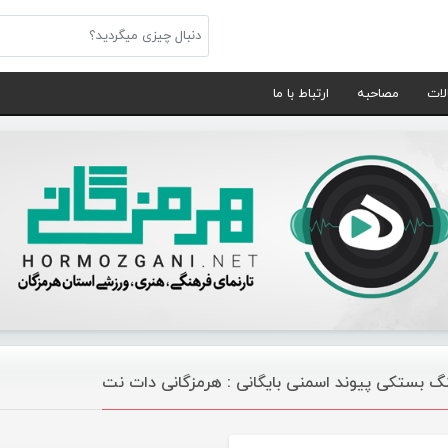
لات
مصاحبه
ارتباط با ما
گ بستکی پیوند اسمنی بایگانی : هرمزگانی دات نت
موسیقی