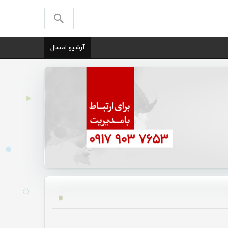
آرشیو امسال