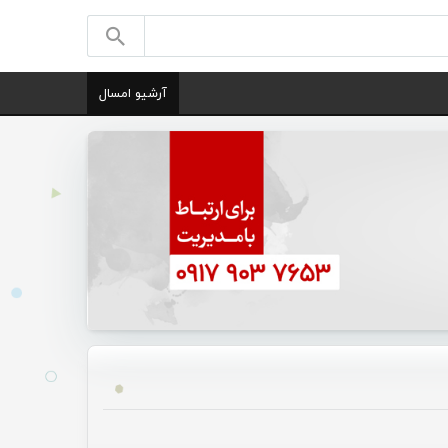
آرشیو امسال