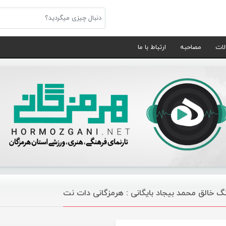
لات
مصاحبه
ارتباط با ما
گ خالق محمد بیجاد بایگانی : هرمزگانی دات نت
موسیقی