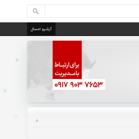
آرشیو امسال