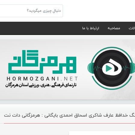
لات
مصاحبه
ارتباط با ما
گ خدافظ عارف شاکری اسحاق احمدی بایگانی : هرمزگانی دات نت
موسیقی