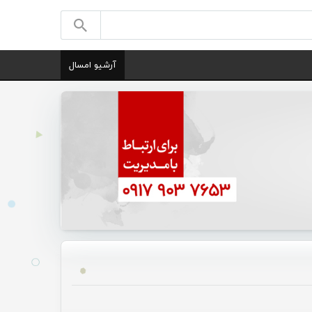
آرشیو امسال