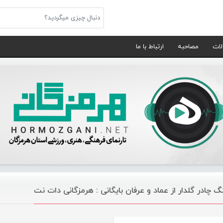
لات
مصاحبه
ارتباط با ما
گ چادر گلدار از عماد و عرفان بایگانی : هرمزگانی دات نت
موسیقی