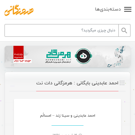
دسته‌بندی‌ها
احمد عابدینی بایگانی : هرمزگانی دات نت
موسیقی
احمد عابدینی و سینا زند – امسالُم