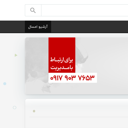
آرشیو امسال