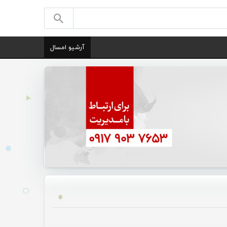
آرشیو امسال