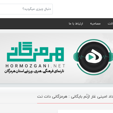
لات
مصاحبه
ارتباط با ما
اد امینی غار ازَنُم بایگانی : هرمزگانی دات نت
موسیقی