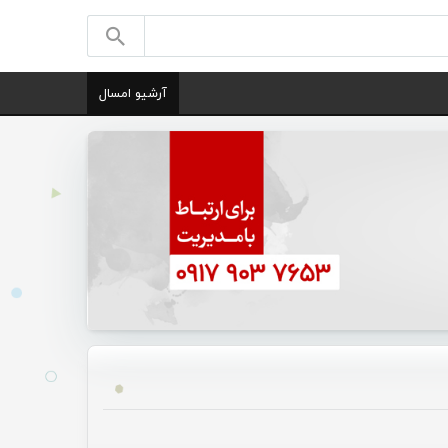
آرشیو امسال