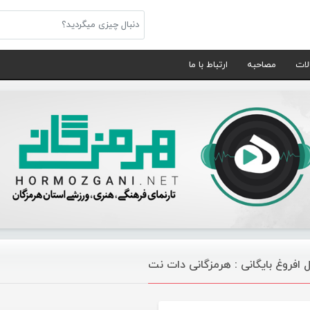
لات
مصاحبه
ارتباط با ما
ل افروغ بایگانی : هرمزگانی دات نت
موسیقی