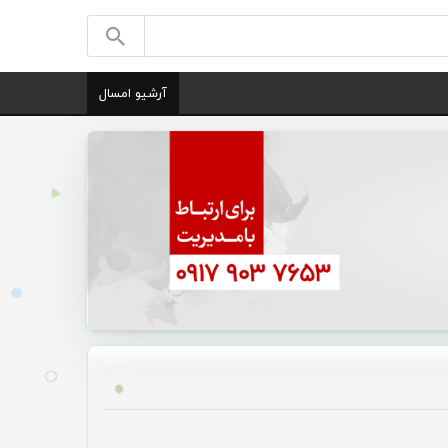
آرشیو امسال