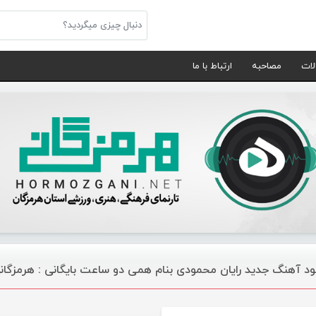
لات
مصاحبه
ارتباط با ما
لود آهنگ جدید رایان محمودی بنام همی دو ساعت بایگانی : هرمزگا
موسیقی