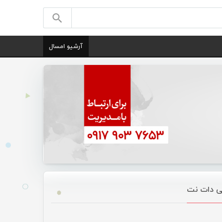
آرشیو امسال
نی دات نت