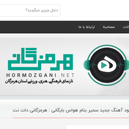
لات
مصاحبه
ارتباط با ما
لود آهنگ جدید سمیر بنام هواس بایگانی : هرمزگانی دات نت
موسیقی ویژه ها