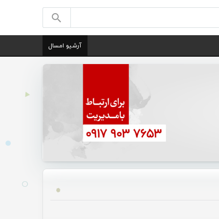
آرشیو امسال