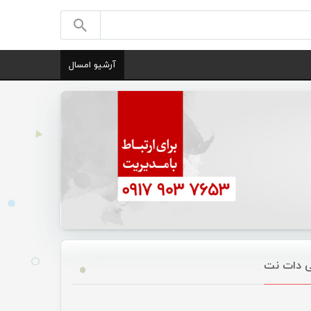
آرشیو امسال
نی دات نت