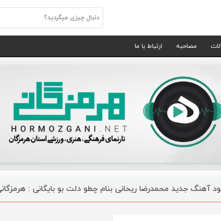
لات
مصاحبه
ارتباط با ما
لود آهنگ جدید محمدرضا ریحانی بنام چطو دلت بو بایگانی : هرمزگا
موسیقی ویژه ها