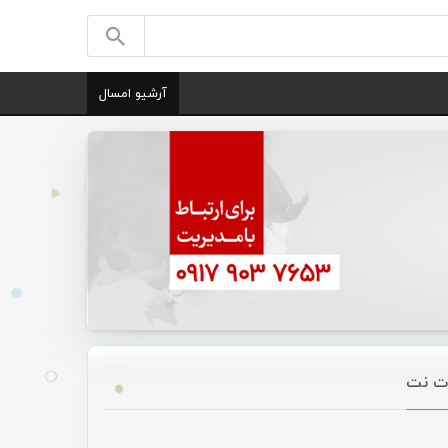
آرشیو امسال
ات نت