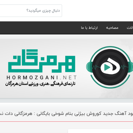
لات
مصاحبه
ارتباط با ما
لود آهنگ جدید کوروش بیژنی بنام شوخی بایگانی : هرمزگانی دات ن
موسیقی