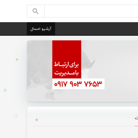
آرشیو امسال
ت