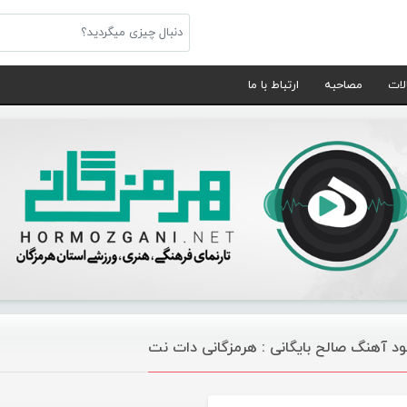
لات
مصاحبه
ارتباط با ما
لود آهنگ صالح بایگانی : هرمزگانی دات نت
موسیقی تازه های هرمزگانی