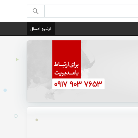
آرشیو امسال