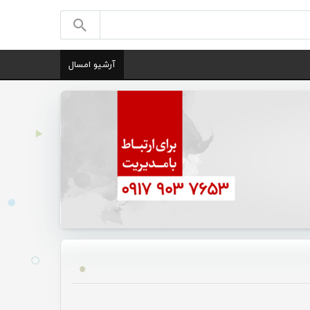
آرشیو امسال