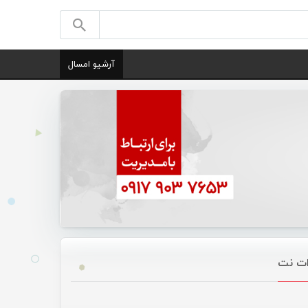
آرشیو امسال
ات نت