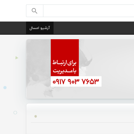
آرشیو امسال