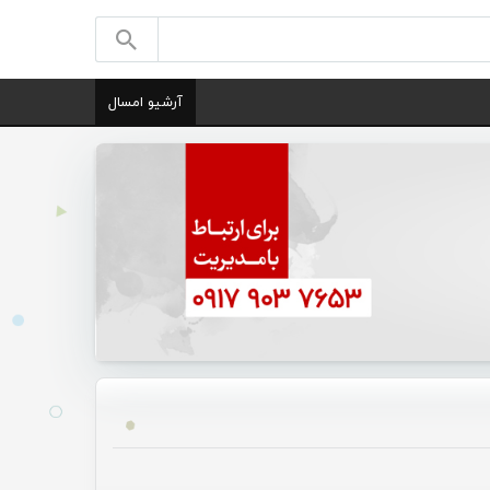
آرشیو امسال