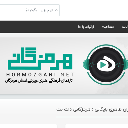
لات
مصاحبه
ارتباط با ما
ان طاهری بایگانی : هرمزگانی دات نت
گالری تصاویر تازه های هرمزگانی
موس