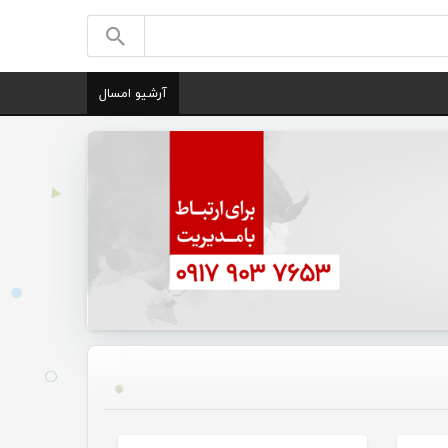
آرشیو امسال
یقی
موسیقی