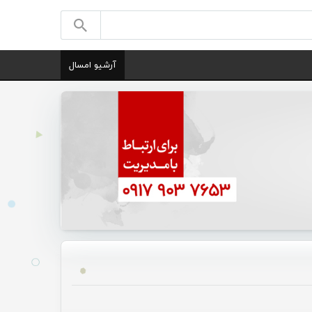
آرشیو امسال