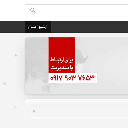
آرشیو امسال