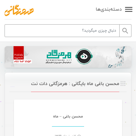
دسته‌بندی‌ها
محسن باغی ماه بایگانی : هرمزگانی دات نت
موسیقی ویژه ها
محسن باغی – ماه