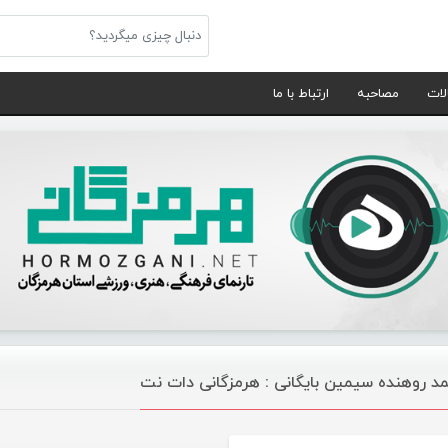
لات
مصاحبه
ارتباط با ما
د روهنده سیمین بایگانی : هرمزگانی دات نت
موسیقی