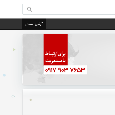
آرشیو امسال