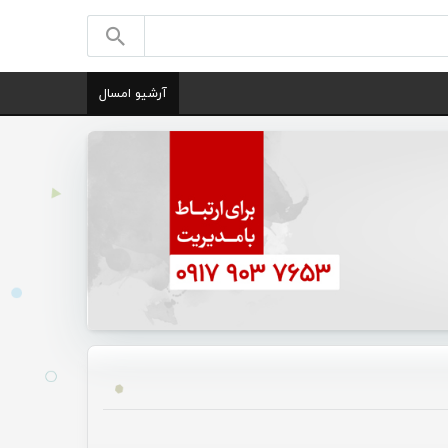
آرشیو امسال