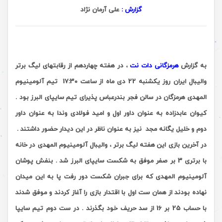
گزارش :
علی آرمان نژاد
به گزارش
هرمزگانی دات نت
، در هفته چهاردهم از رقابتهای لیگ برتر
والیبال ایران روز یکشنبه 22 دی ماه از ساعت 17:30 تیم آلومینیوم
المهدی هرمزگان در سالن فجر بندرعباس پذیرای تیم سایپای البرز بو
د .
کیوان عابدزاده
به عنوان داور اول و امید فولادی وندا به عنوان داور
دوم و خلیل یگانه مجد نیز به عنوان ناظر در این دیدار حضور داشتند .
در آخرین بازی این هفته لیگ برتر ، والیبال آلومینیوم المهدی در خانه
با برتری 3 بر صفر موفق به شکست سایپای البرز شد . بنفش پوشان
آلومینیوم المهدی که برای جبران شکست دور رفت پا به این میدان
نهاده بودند از همان ست اول با اقتدار بازی را آغاز کردند و موفق شدند
با حساب 25 بر 16 از سد حریف خود بگذرند . در ست دوم تیم سایپا