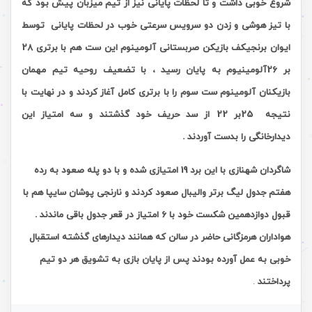
شروع خوبی داشت و تا لحظات پایانی نیز از تیم میزبان پیش بود که
با تیز هوشی و زدن دو سرویس سرعتی خوب در لحظات پایانی توسط
ایوان برنجیکف بازیکن صربستانی آلومینوم این ست هم با برتری 28
بر 26آلومینیوم به پایان رسید ، با تضعیف روحیه تیم مهمان
بازیکنان آلومینوم ست سوم را با برتری کامل آغاز کردند و در نهایت با
نتیجه 25بر 22 از سد حریف خود گذشتند و سه امتیاز این
دیدارخانگی را بدست آوردند .
شاگردان شهنازی با این برد 19 امتیازی شده و با دو پله صعود به رده
هفتم جدول لیگ برتر والیبال صعود کردند و نارنجی پوشان سایپا هم با
قبول دوازدهمین شکست خود با 6 امتیاز در قعر جدول باقی ماندند .
هواداران هرمزگانی حاضر در سالن که همانند دیدارهای گذشته استقبال
خوبی به عمل آورده بودند پس از پایان بازی به تشویق هر دو تیم
پرداختند
.