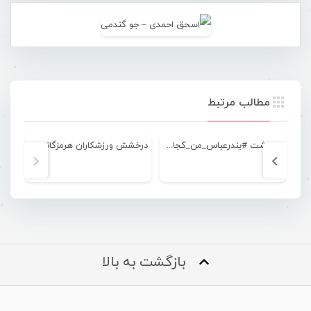
مطالب مرتبط
یادداشت #بندرعباس_من_کجاست؟
درخشش ورزشکاران هرمزگانی در مسابقات جهانی دومیدانی
بازگشت به بالا