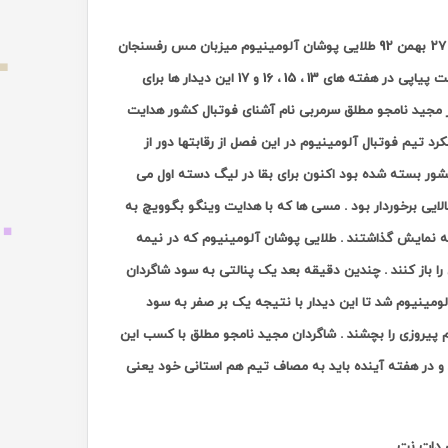
ظهر یکشنبه 27 بهمن 92 طلایی پوشان آلومینیوم میزبان مس رفسنجان
تیم فوتبال آلومینیوم المهدی هرمزگان پس از چندین هفته ناکامی و چهار شکست پیاپی در هفته های 13 ، 15 ، 16 و 17 این دیدار ها برای
ار مجید نامجو مطلق سرمربی نام آشنای فوتبال کشور هدایت
د تیم فوتبال آلومینیوم در این فصل از رقابتها دور از
 کشور بسته شده بود اکنون برای بقا در لیگ دسته اول می
لایی برخوردار بود . مسی ها که با هدایت وینگو بگوویچ به
ه نمایش گذاشتند . طلایی پوشان آلومینیوم که در نیمه
بذری در دقیقه 67 موفق شدند دروازه مس را باز کنند . چندین دقیقه بعد یک پنالتی به سود شاگردان
لومینیوم شد تا این دیدار با نتیجه یک بر صفر به سود
م پیروزی را بچشند . شاگردان مجید نامجو مطلق با کسب این
 صعود کردند و در هفته آینده باید به مصاف تیم هم استانی خود یعنی
ی دات نت