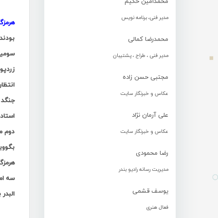
محمدامین حکیم
مدیر فنی، برنامه نویس
هرمزگ
بودند
محمدرضا کمالی
سومین 
مدیر فنی ، طراح ، پشتیبان
زردپوش
مجتبی حسن زاده
انتظار
عکاس و خبرنگار سایت
جنگد .
علی آرمان نژاد
استاد
عکاس و خبرنگار سایت
بگوویچ
رضا محمودی
هرمزگ
مدیریت رسانه رادیو بندر
یوسف قشمی
البدر 
فعال هنری