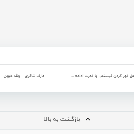
سرخاب : اهل قهر کردن نیستم ، با قدرت ادامه می دهم
عارف شاکری – چقَد خوبِن
بازگشت به بالا