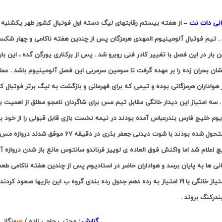
انی دات نت –
از هفته بیستم رقابتهای لیگ دسته اول فوتبال کشور
 .
بار در این فصل با تغییر کادر فنی روبرو شد . پس از برکناری یورگن گده ، این ب
ان بحران زده را بر عهده گرفت تا سومین سرمربی این فصل آلومینیوم باشد . عملکر
 هواداران هرمزگانی بوده و تیمی که برای قهرمانی و بازگشت به لیگ برتر فوتبال
 سه امتیاز این دیدار خانگی مقابل تیم مس برای شاگردان نامجو مطلق از اهمیت با
یوم خلیج فارس بندرعباس آمده بودند در نیمه نخست بازی قابل قبولی را از خود ب
دوم متحول شده بودند با شوت دیدنی جعفر 
 اعلام شد اما واکنش فوق العاده ی لوییز فرناندو سانتوس مانع باز شدن دروازه آ
انی ها به پایان برسد و هواداران حاضر در استادیوم پس از چندین هفته ناکامی طع
سه امتیاز خانگی با 19 امتیاز به رده دهم جدول رده بندی گروه ب این بازیها
بندرکنگ بروند .
گزارش :
مجتبی حاجی زاده /
ه
رمزگان