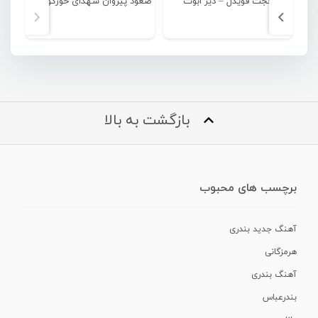
حجت قویدل – دیر ابوت
صعود پیروان شهدای خورگو بندرعباس به سوپرلیگ بسکتبال بانوان کشور
بازگشت به بالا
برچسب های محبوب
آهنگ جدید بندری
هرمزگانی
آهنگ بندری
بندرعباس