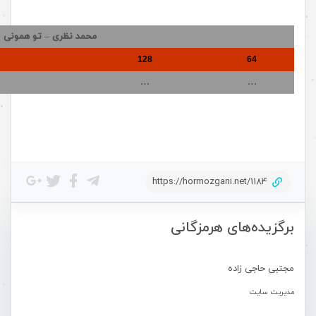
محمد نظری – تو همونی
128
64
…
…
https://hormozgani.net/1184
برگزیده‌های هرمزگانی
مجتبی حاجی زاده
مدیریت سایت