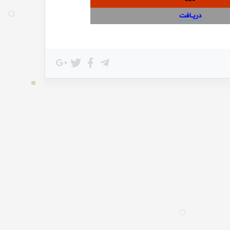
دریـافت