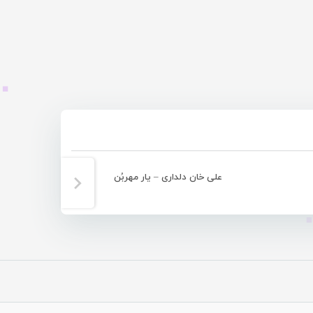
علی خان دلداری – یار مهربُن
گزارش تصو