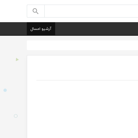
آرشیو امسال