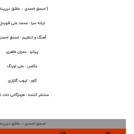
{ اسحق احمدی – عاشق دیرینه 
ترانه سرا : محمد علی قویدل
آهنگ و تنظیم : اسحق احمد
پیانو : عمران طاهری
عکاس : علی اورنگ
کاور : ایوب گلزاری
منتشر کننده : هرمزگانی دات 
اسحق احمدی – عاشق دیرینه
128
64