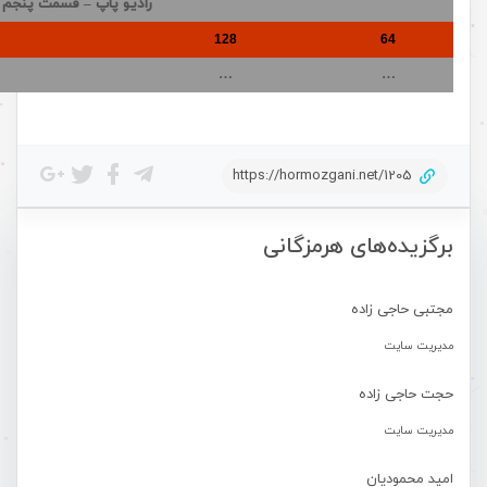
رادیو پاپ – قسمت پنجم
128
64
…
…
https://hormozgani.net/1205
برگزیده‌های هرمزگانی
مجتبی حاجی زاده
مدیریت سایت
حجت حاجی زاده
مدیریت سایت
امید محمودیان