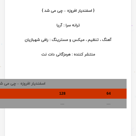
{ اسفندیار افروزه – چی می شد }
ترانه سرا :
آریا
آهنگ ، تنظیم ، میکس و مسترینگ :
رافی شهبازیان
منتشر کننده :
هرمزگانی دات نت
اسفندیار افروزه – چی می ش
128
64
…
…