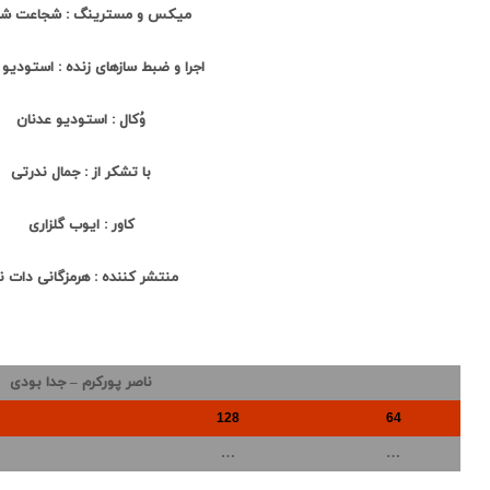
میکس و مسترینگ : شجاعت شف
اجرا و ضبط سازهای زنده : استودی
وُکال : استودیو عدنان
با تشکر از : جمال ندرتی
کاور : ایوب گلزاری
منتشر کننده : هرمزگانی دات 
ناصر پورکرم – جدا بودی
128
64
…
…