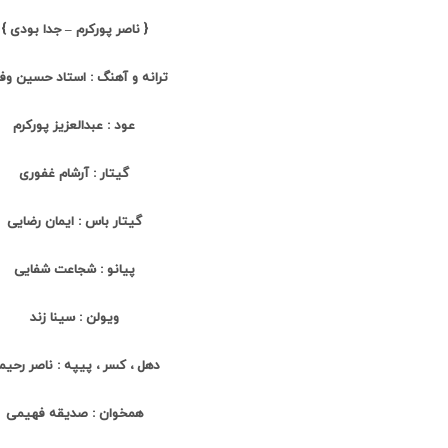
{ ناصر پورکرم – جدا بودی }
ترانه و آهنگ : استاد حسین وفا
عود : عبدالعزیز پورکرم
گیتار : آرشام غفوری
گیتار باس : ایمان رضایی
پیانو : شجاعت شفایی
ویولن : سینا زند
دهل ، کسر ، پیپه : ناصر رحی
همخوان : صدیقه فهیمی