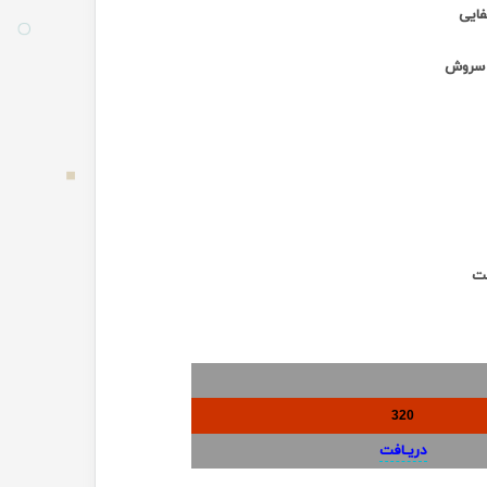
ایی
و سروش
نت
320
دریـافت