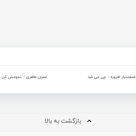
اسفندیار افروزه – چی می شد
عمران طاهری – تمومش کن
بازگشت به بالا