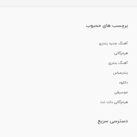
برچسب های محبوب
آهنگ جدید بندری
هرمزگانی
آهنگ بندری
بندرعباس
دانلود
موسیقی
هرمزگانی دات نت
دسترسی سریع