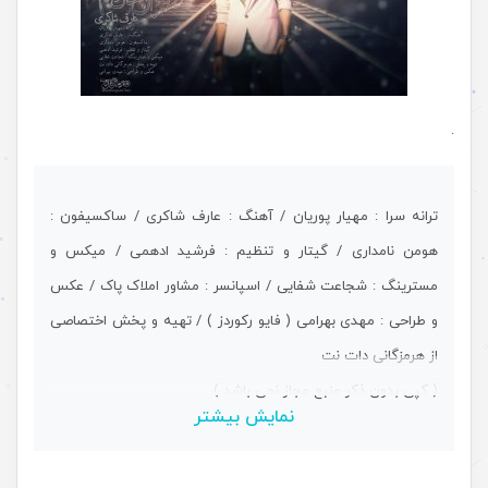
.
ترانه سرا : مهیار پوریان / آهنگ : عارف شاکری / ساکسیفون :
هومن نامداری / گیتار و تنظیم : فرشید ادهمی / میکس و
مسترینگ : شجاعت شفایی / اسپانسر : مشاور املاک پاک / عکس
و طراحی : مهدی بهرامی ( فایو رکوردز ) / تهیه و پخش اختصاصی
از هرمزگانی دات نت
( کپی بدون ذکر منبع مجاز نمی باشد )
نمایش بیشتر