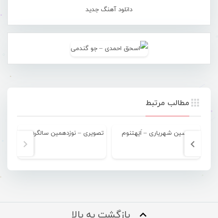
دانلود آهنگ جدید
مطالب مرتبط
یاسین شهریاری – اَیَهتنوم
تصویری – نوزدهمین سالگرد اسطوره موسیقی جنوب “ناصریا”
عل
بازگشت به بالا