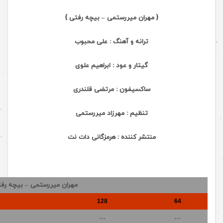
{ مهران میررستمی – بیچه رفتی }
ترانه و آهنگ : علی محبوب
گیتار و عود : ابراهیم علوی
ساکسیفون : مرتضی قلندری
تنظیم : مهرزاد میررستمی
منتشر کننده : هرمزگانی دات نت
مهران میررستمی – بیچه رف
128
64
…
…