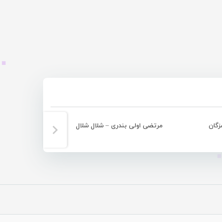
گان
مرتضی اولی بندری – شلال شلال
قبل و ب