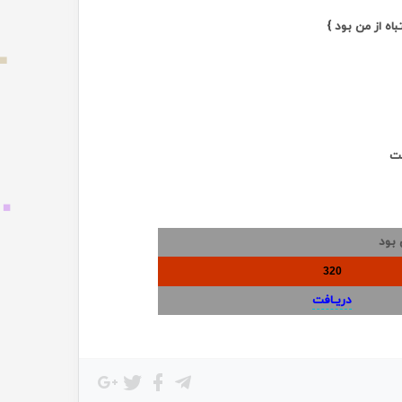
ه از من بود }
نت
 بود
320
دریـافت