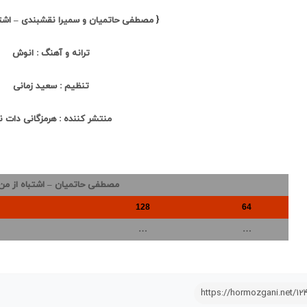
{ مصطفی حاتمیان و سمیرا نقشبندی – اشتبا
ترانه و آهنگ : انوش
تنظیم : سعید زمانی
منتشر کننده : هرمزگانی دات 
مصطفی حاتمیان – اشتباه از من
128
64
…
…
https://hormozgani.net/12