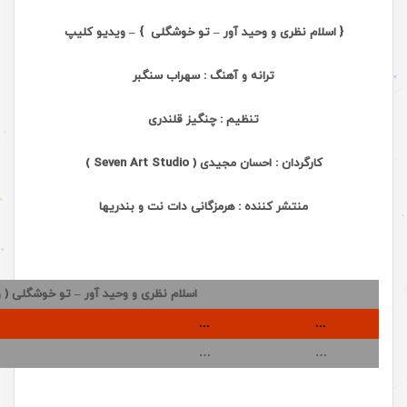
{ اسلام نظری و وحید آور – تو خوشگلی }
– ویدیو کلیپ
ترانه و آهنگ : سهراب سنگبر
تنظیم : چنگیز قلندری
کارگردان : احسان مجیدی ( Seven Art Studio )
منتشر کننده : هرمزگانی دات نت و بندریها
اسلام نظری و وحید آور – تو خوشگلی ( 
…
…
…
…