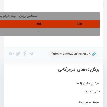
مصطفی رزمی – یخو درکم ب
256
128
…
…
https://hormozgani.net/1258
برگزیده‌های هرمزگانی
مجتبی حاجی زاده
مدیریت سایت
حجت حاجی زاده