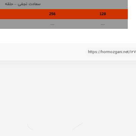
سعادت نجفی – حلقه
256
128
…
…
https://hormozgani.net/12