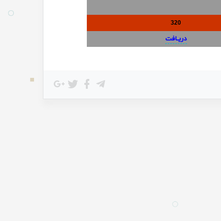
320
دریـافت