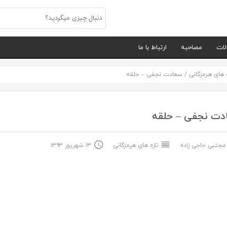
لات
مصاحبه
ارتباط با ما
ه های هرمزگانی
/
سعادت نجفی – حلقه
دت نجفی – حلقه
جتبی حاجی زاده
تازه های هرمزگانی
۱۳ شهریور ۱۳۹۳