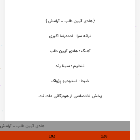
{ هادی آیین طلب – آرامش }
ترانه سرا : احمدرضا اکبری
آهنگ : هادی آیین طلب
تنظیم : سینا زند
ضبط : استودیو پژواک
پخش اختصاصی از هرمزگانی دات نت
هادی آیین طلب – آرامش
192
128