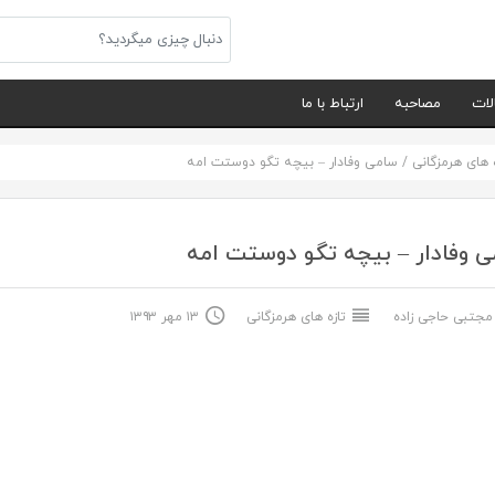
لات
مصاحبه
ارتباط با ما
ه های هرمزگانی
/
سامی وفادار – بیچه تگو دوستت امه
 وفادار – بیچه تگو دوستت امه
جتبی حاجی زاده
تازه های هرمزگانی
۱۳ مهر ۱۳۹۳