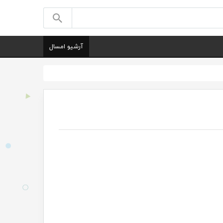
آرشیو امسال