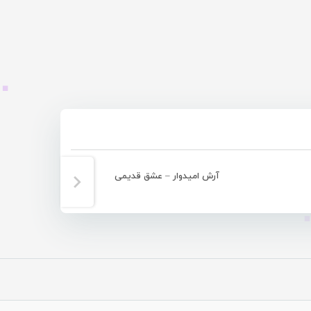
آرش امیدوار – عشق قدیمی
آذرخش 