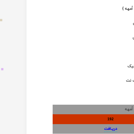
ُمهه }
تیک
ت نت
اُمهه
192
دریـافت