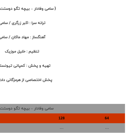
{ سامی وفادار – بیچه تگو دوستت ا
ترانه سرا : اکبر زرگری / سامی
آهنگساز : مهاد ماکان / سامی
تنظیم : خلیل موزیک
تهیه و پخش : کمپانی تیونس
پخش اختصاصی از هرمزگانی دا
سامی وفادار – بیچه تگو دوستت 
128
64
…
…