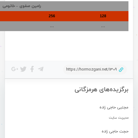
رامین صفوی – خانومی
256
128
…
…
https://hormozgani.net/1309
برگزیده‌های هرمزگانی
مجتبی حاجی زاده
مدیریت سایت
حجت حاجی زاده