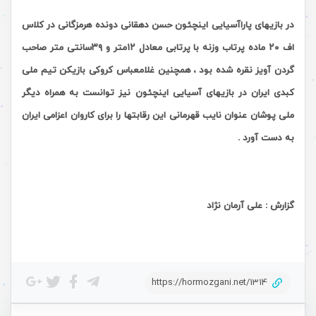
در بازیهای پاراآسیایی اینچئون حسن دهقانی دونده هرمزگانی در کلاس
اف
۲۰
ماده پرتاب وزنه با پرتابی معادل
۱۲
متر و
۳۹
سانتی متر صاحب
گردن آویز نقره شده بود
، همچنین غلامعباس کروکی بازیکن تیم ملی
کبدی ایران در بازیهای آسیایی اینچئون نیز توانست به همراه دیگر
ملی پوشان عنوان نایب قهرمانی
این رقابتها را
برای کاروان اعزامی ایران
به دست آورد .
گزارش : علی آرمان نژاد
https://hormozgani.net/1314