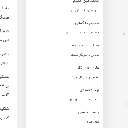
محمدامین حکیم
به گز
مدیر فنی، برنامه نویس
هرمزگ
محمدرضا کمالی
تیم آ
مدیر فنی ، طراح ، پشتیبان
این فص
مجتبی حسن زاده
ناصر 
عکاس و خبرنگار سایت
غیاثی
علی آرمان نژاد
عکاس و خبرنگار سایت
بر 23 و 25 بر 23 از سد حریف خود گذشتند . بازی خوب و هماهنگ شاگردان شهنازی
رضا محمودی
آلومی
مدیریت رسانه رادیو بندر
شاگرد
یوسف قشمی
کسب این پیروزی 4 امتیازی در مکان پ
فعال هنری