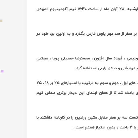
ارشنبه
28 آبان ماه از ساعت 17:30 تیم آلومینیوم المهدی
 بر صفر از سد مهر پارس فارس بگذرد و به اولین برد خود در
یمی ، فرهاد سال‌ افزون ، محمدرضا حسینی‌ پویا ، مجتبی
 درویشی و صادق زارعی استفاده کرد .
مشکی پوشان آلومینوم المهدی که از حمایت پرشور هواداران خود بهره می بردند در ست های اول ، دوم و سوم به ترتیب با امتیازهای 25 بر 18 ، 25
باعث شد تا از همان ابتدای این دیدار برتری محض تیم
ت سه بر صفر مقابل متین ورامین را در کارنامه داشتند با