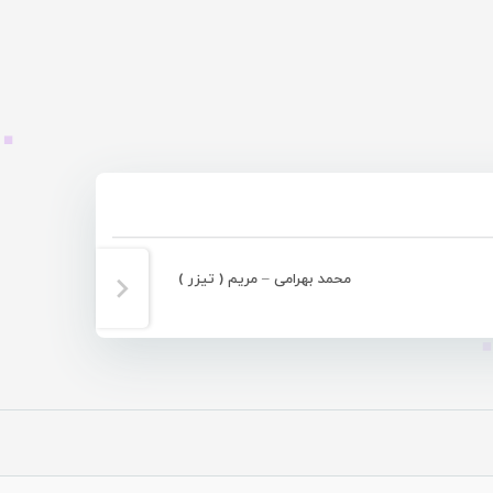
محمد بهرامی – مریم ( تیزر )
دومی