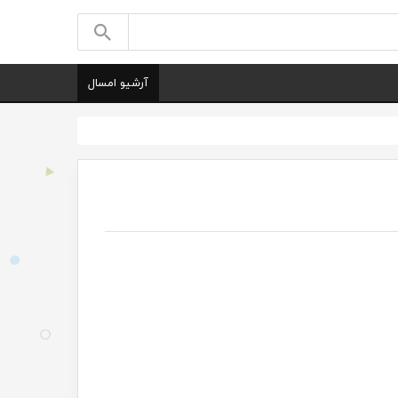
آرشیو امسال