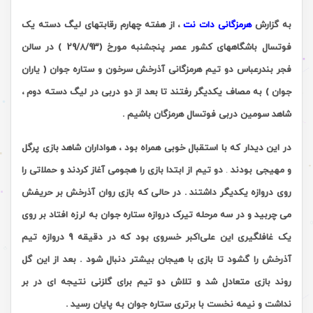
به گزارش
هرمزگانی دات نت
،
از هفته چهارم رقابتهای لیگ دسته یک
فوتسال باشگاههای کشور عصر پنجشنبه مورخ (29/8/93 ) در سالن
فجر بندرعباس دو تیم هرمزگانی آذرخش سرخون و ستاره جوان ( یاران
جوان ) به مصاف یکدیگر رفتند تا بعد از دو دربی در لیگ دسته دوم ،
شاهد سومین دربی فوتسال هرمزگان باشیم .
در این دیدار که با استقبال خوبی
همراه بود ، هواداران شاهد بازی پرگل
و مهیجی بودند
.
دو تیم از ابتدا بازی را هجومی آغاز کردند و حملاتی را
روی دروازه یکدیگر داشتند
.
در حالی که بازی روان آذرخش بر حریفش
می چربید و در سه مرحله تیرک دروازه ستاره جوان به لرزه افتاد بر روی
یک غافلگیری این علی‌اکبر خسروی بود که در دقیقه 9 دروازه تیم
آذرخش را گشود تا بازی با هیجان بیشتر دنبال شود . بعد از این گل
روند بازی متعادل شد و تلاش دو تیم برای گلزنی نتیجه ای در بر
نداشت و نیمه نخست با برتری ستاره جوان به پایان رسید .