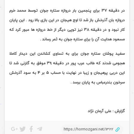
در دقیقه ٣٧ برای پنجمین بار دروازه ستاره جوان توسط
محمد خرم
دروازه‌ بان آذرخش باز شد تا اوج هیجان در این بازی بالا رود
.
این پایان
کار نبود و در دقیقه ٣٨ نیز توپی دیگر از خط دروازه ها عبور کرد که
مسعود هدایت آن را برای ستاره جوان به ثمر رساند
.
سفید پوشان ستاره جوان برای به تساوی کشاندن این دیدار کاملا
هجومی شدند که طالب عرب‌ پور در دقیقه ٣٩ موفق به گلزنی شد تا
این دربی پرهیجان و زیبا
در نهایت با حساب 5 بر 4 به سود آذرخش
سرخون بندرعباس به پایان برسد .
گزارش : علی آرمان نژاد
https://hormozgani.net/1322