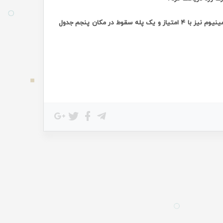
با این نتیجه تیم شهرداری ارومیه با ۱۵ امتیاز صدرنشین گروه ب باقی ماند و تیم آلومینیوم نیز با ۴ امتیاز و یک پله سقوط در مکان پنجم جدول