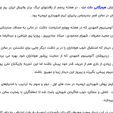
ارش
هرمزگانی دات نت
، در هفته پنجم از رقابتهای لیگ برتر والیبال ایران روز 
ن در سالن فجر بندرعباس پذیرای تیم شهرداری ارومیه بود .
لومینیوم المهدی که در هفته چهارم استراحت داشت در حالی به مصاف صدرنشین
سعید معروف ، شهرام محمودی ، میلاد عبادی‌پور ، پوریا پور فیاضی و عبدالرضا علیز
 دیدار که استقبال خوب هواداران را در بر داشت
دیگر جایی برای نشستن در سالن فجر
 . زردپوشان آلومینوم المهدی که از حمایت پرشور هواداران خود بهره می برد
زیادی از بازی هم از حریف قدر خود پیش باشند اما این تجربه بازیکنان ملی پو
نیوم پیشی بگیرند و پیروز این دیدار زیبا و مهیج
باشند .
. تلاش و عملکرد خوب شاگردان شهنازی
باعث شد تا تماشاگران با رضایت سالن مس
ردازند .
ن در این دیدار سعید معروف کاپیتان شهرداری ارومیه به علت اعتراض به داور کار