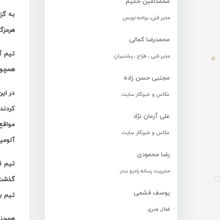
محمدامین حکیم
به گز
مدیر فنی، برنامه نویس
هرمزگا
محمدرضا کمالی
تیم آ
مدیر فنی ، طراح ، پشتیبان
همچون 
مجتبی حسن زاده
در این
عکاس و خبرنگار سایت
کردند
علی آرمان نژاد
مواقع
عکاس و خبرنگار سایت
آلومی
رضا محمودی
مدیریت رسانه رادیو بندر
گذشت 
یوسف قشمی
تیم بپ
فعال هنری
همچنی