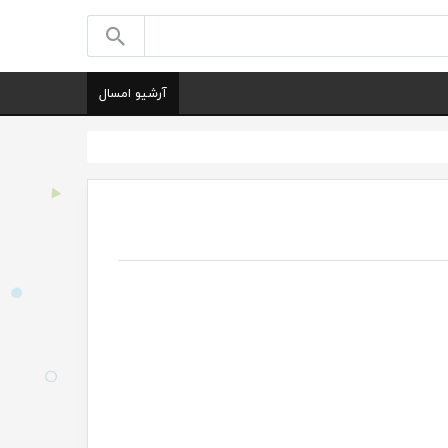
آرشیو امسال