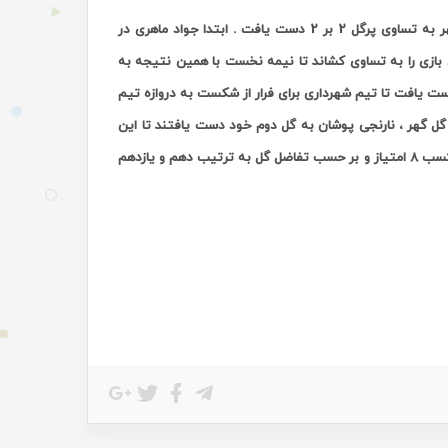
اما در بازیهای گروه ب تیم شهرداری بندرعباس در سیرجان مقابل تیم گل گهر این شهر به تساوی پرگل 2 بر 2 دست یافت . ابتدا جواد ماهری در
ی تیم گل گهر توسط امیر رفعتی بازی را به تساوی کشاند تا نیمه نخست با همین نتیجه به
مه دوم تیم گل گهر بار دیگر توسط امیر رفعتی در دقیقه 70 به گل دست یافت تا تیم شهرداری برای فرار از شکست به دروازه تیم
دیدار بر روی اشتباه مدافع تیم گل گهر ، نارنجی پوشان به گل دوم خود دست یافتند تا این
دیدار نیز با نتیجه تساوی به پایان برسد . در گروه ب تیم گل گهر و شهرداری هر دو با کسب ٨ امتیاز و بر حسب تفاضل گل به ترتیب دهم و یازدهم