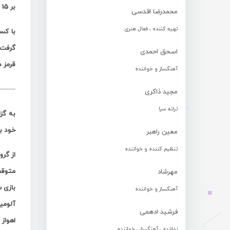
بر 15 از آن خود کند تا به دومین پیروزی خود دست یابد .
محمدرضا اقدسی
تهیه کننده ، فعال هنری
اسحق احمدی
قرمز د
آهنگساز و خواننده
——-
مجید ذاکری
ترانه سرا
به گز
خود ب
معین راهبر
تنظیم کننده و خواننده
مهرشاد
آهنگساز و خواننده
آلومین
فرشید ادهمی
اهواز نیز با ۱۵امتیاز در
نوازنده ، آهنگساز ، خواننده