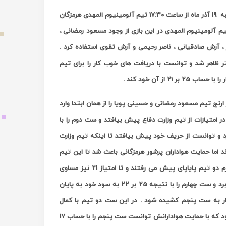
، در هفته ششم رقابتهای لیگ برتر والیبال ایران روز چهارشنبه 19 آذر ماه از ساعت 17:30 تیم آلومینیوم المهدی هرمزگان
م آلومینیوم المهدی در این بازی از وجود مسعود رمضانی ،
 ، آرش صادقیانی ، ناصر رحیمی و آرش تقوی استفاده کرد .
ر ظاهر شد و توانست با دریافت های خوب کار را برای تیم
ز آن خود کند .
رنج تیم مسعود رمضانی و حسینی پویا را از همان ابتدا وارد
 امتیازات از تیم وزارت دفاع پیش بیافتد و ست دوم را با
آغاز کرد و توانست از حریف خود پیش بیافتد تا اینکه تیم وزارت
 به آلومینیوم رسید و دو تیم در امتیاز 24 بر 24 مساوی شدند اما حمایت هواداران پرشور هرمزگانی باعث شد تا این تیم
میزبان باشد که ست سوم را با نتیجه 26 بر 24 به سود خود پایان دهد . در ست چهارم دو تیم پایاپای پیش می رفتند و تا امتیاز 21 نیز مساوی
بودند که در نهایت تیم وزارت دفاع از اشتباهات بازیکنان آلومینیوم نهایت استفاده را برد و ست چهارم را با نتیجه 25 بر 22 به سود خود به پایان
 شدن تیم پیروز کار به ست پنجم کشیده شود . در این ست دو تیم با کمال
احتیاط و در امتیازات نزدیک به هم حرکت می کردند ولی این تیم آلومینیوم المهدی بود که با حمایت هوادارانش توانست ست پنجم را با حساب 17