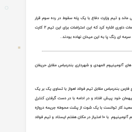
و در همان مکان چهارم باقی ماند و تیم وزارت دفاع با یک پله سقوط در رده سوم قرار
گرفت . از حواشی این دیدار می توان به اعتراضات شدید بازیکنان وزارت دفاع به تصمیمات داوری اشاره کرد که این اعتراضات برای این تیم 2 کارت
سرمه ای رنگ پا به این میدان نهاده بودند .
———————————————————————
ای آلومینیوم المهدی و شهرداری بندرعباس مقابل حریفان
مزگان در ورزشگاه خلیج فارس بندرعباس مقابل تیم فولاد اهواز با تساوی یک بر یک
 آلومینیوم با گل دقیقه ۷ عیسی آل کثیر از میهمان خود پیش افتاد و در ادامه با در دست گرفتن کنترل
 داشت اما در ثانیه های پایانی ( دقیقه ۹۴ ) حسن بیگ سعید کار توانست با یک شوت از پشت محوطه جریمه دروازه
با ثبت این نتیجه تیم آلومینیوم با 10 امتیاز در مکان هفتم ایستاد و تیم فولاد