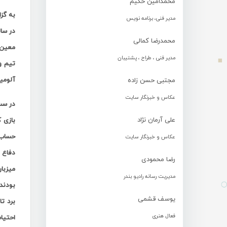
محمدامین حکیم
به گز
مدیر فنی، برنامه نویس
در سا
محمدرضا کمالی
معین 
مدیر فنی ، طراح ، پشتیبان
تیم و
آلومینی
مجتبی حسن زاده
عکاس و خبرنگار سایت
در ست 
علی آرمان نژاد
بازی 
عکاس و خبرنگار سایت
رضا محمودی
مدیریت رسانه رادیو بندر
یوسف قشمی
فعال هنری