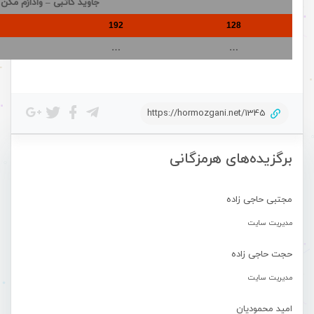
جاوید کاتبی – وادارُم مکن
192
128
…
…
https://hormozgani.net/1345
برگزیده‌های هرمزگانی
مجتبی حاجی زاده
مدیریت سایت
حجت حاجی زاده
مدیریت سایت
امید محمودیان