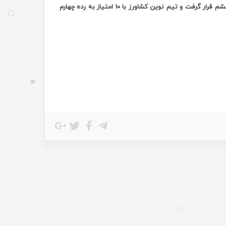
با همان هفت امتیاز و یک پله سقوط در مکان ششم قرار گرفت و تیم نوین کشاورز با 10 امتیاز به رده چهارم