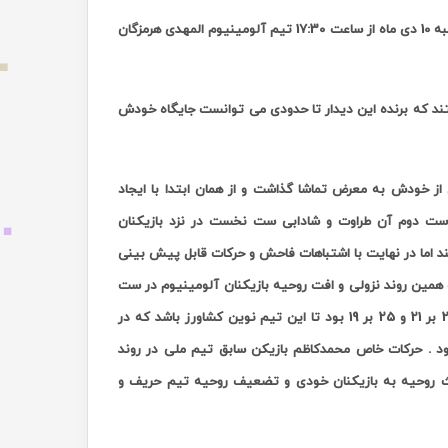
به
10 دی ماه از ساعت 17:30 تیم آلومینیوم المهدی هرمزگان
شتند که برنده این دیدار تا حدودی می توانست جایگاه خودش
ز خودش به معرض تماشا گذاشت و از همان ابتدا با ایجاد
اب 25 بر 19 پیروز شود . اما با شروع ست دوم آن طراوت و شادابی ست نخست در نزد بازیکنان
د اما در نهایت با اشتباهات فاحش و حرکات قابل پیش بینی
ن کشاورز بود که با امتیاز 25 بر 20 به برتری رسید و همین روند نزولی و افت روحیه بازیکنان آلومینیوم در ست
های سوم و چهارم نیز ادامه داشت که حاصل آن واگذاری ست ها به ترتیب با امتیاز 25 بر 21 و 25 بر 19 بود تا این تیم نوین کشاورز باشد که در
ب 3 بر یک پیروز این میدان شود . حرکات خاص محمدکاظم بازیکن سابق تیم ملی در روند
اعث روحیه به بازیکنان خودی و تضعیف روحیه تیم حریف و