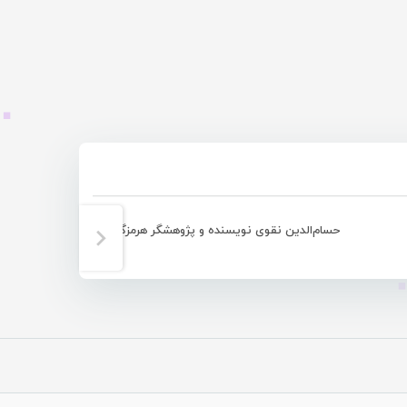
حسام‌الدین نقوی نویسنده و پژوهشگر هرمزگانی به دار فانی شتافت
اسما