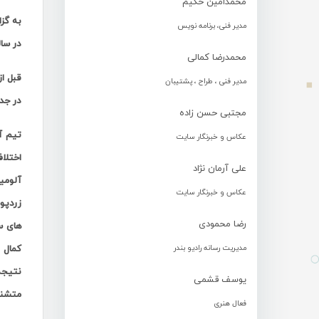
محمدامین حکیم
به گز
مدیر فنی، برنامه نویس
در سا
محمدرضا کمالی
قبل ا
مدیر فنی ، طراح ، پشتیبان
در جدو
مجتبی حسن زاده
تیم آ
عکاس و خبرنگار سایت
علی آرمان نژاد
آلومی
عکاس و خبرنگار سایت
رضا محمودی
مدیریت رسانه رادیو بندر
کمال 
نتیجه
یوسف قشمی
متشنج
فعال هنری