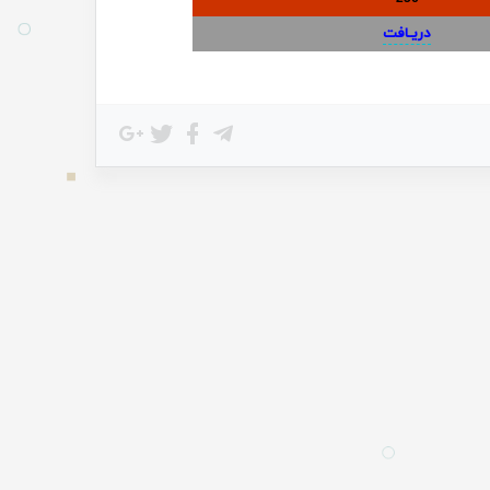
دریـافت