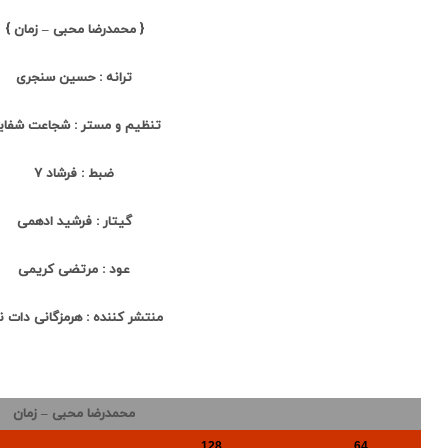
{ محمدرضا محبی – زمان }
ترانه : حسین سنجری
تنظیم و مستر : شجاعت شفای
ضبط : فرشاد 7
گیتار : فرشید ادهمی
عود : مرتضی کریمی
منتشر کننده : هرمزگانی دات 
محمدرضا محبی – زمان
128
64