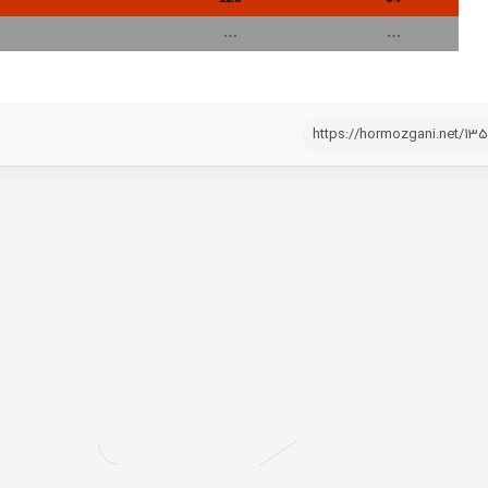
…
…
https://hormozgani.net/13