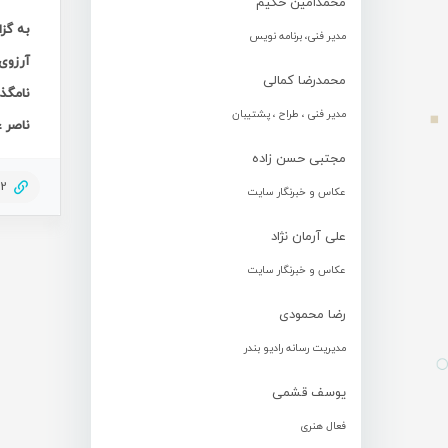
محمدامین حکیم
به گز
مدیر فنی، برنامه نویس
آرزوی
محمدرضا کمالی
نامگذ
مدیر فنی ، طراح ، پشتیبان
ناصر ع
مجتبی حسن زاده
62
عکاس و خبرنگار سایت
علی آرمان نژاد
عکاس و خبرنگار سایت
رضا محمودی
مدیریت رسانه رادیو بندر
یوسف قشمی
فعال هنری